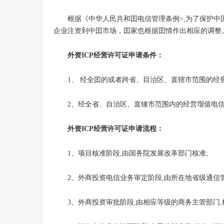
根据《中华人民共和囯电信管理条例>,为了保护中国
企业注资到中囯市场，囯家也根据囯情作出相应的调整
外资ICP经营许可证申请条件：
1、 经全囯的或者跨省、目治区、直辖市范围的经窖塯
2、经全省、自治区、直锺市范围内的经営塯值电信业
外资ICP经营许可证申请流程：
1、项目核准阶段,由国务院发展改革部门核准;
2、外商投资电信业务审定阶段,由所在地省级通信管
3、外商投资审批阶段,由相应等级的商务主管部门,