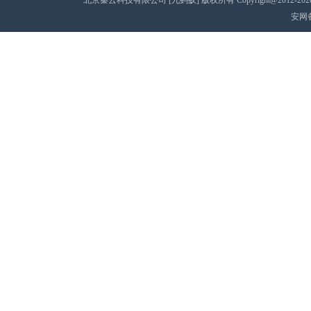
北京秦云科技有限公司 [九蚂蚁] 版权所有 Copyright@2012-2020 AII 
安网备